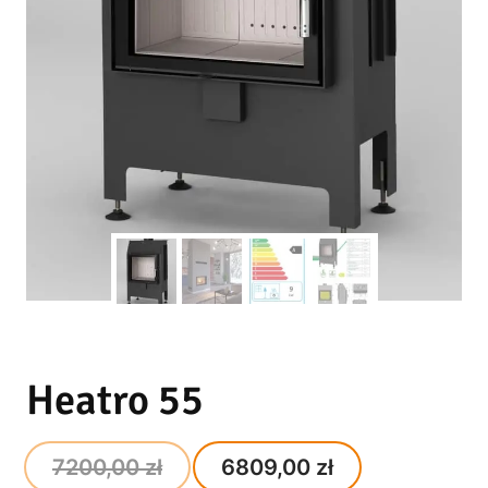
Heatro 55
Original
Current
7200,00
zł
6809,00
zł