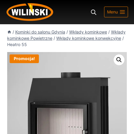
Przejdź
do
Menu
treści
/
Kominki do salonu Gdynia
/
Wkłady kominkowe
/
Wkłady
kominkowe Powietrzne
/
Wkłady kominkowe konwekcyjne
/
Heatro 55
Promocja!