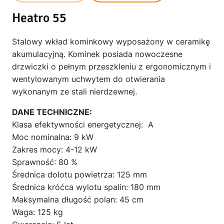
price
price
Heatro 55
was:
is:
7200,00 zł.
6809,00 zł.
Stalowy wkład kominkowy wyposażony w ceramikę
akumulacyjną. Kominek posiada nowoczesne
drzwiczki o pełnym przeszkleniu z ergonomicznym i
wentylowanym uchwytem do otwierania
wykonanym ze stali nierdzewnej.
DANE TECHNICZNE:
Klasa efektywności energetycznej: A
Moc nominalna: 9 kW
Zakres mocy: 4-12 kW
Sprawność: 80 %
Średnica dolotu powietrza: 125 mm
Średnica króćca wylotu spalin: 180 mm
Maksymalna długość polan: 45 cm
Waga: 125 kg