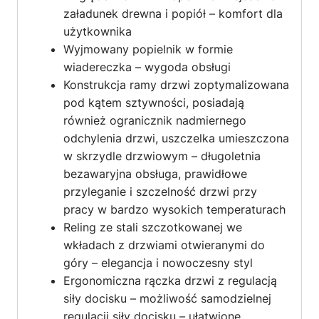
załadunek drewna i popiół – komfort dla
użytkownika
Wyjmowany popielnik w formie
wiadereczka – wygoda obsługi
Konstrukcja ramy drzwi zoptymalizowana
pod kątem sztywności, posiadają
również ogranicznik nadmiernego
odchylenia drzwi, uszczelka umieszczona
w skrzydle drzwiowym – długoletnia
bezawaryjna obsługa, prawidłowe
przyleganie i szczelność drzwi przy
pracy w bardzo wysokich temperaturach
Reling ze stali szczotkowanej we
wkładach z drzwiami otwieranymi do
góry – elegancja i nowoczesny styl
Ergonomiczna rączka drzwi z regulacją
siły docisku – możliwość samodzielnej
regulacji siły docisku – ułatwione