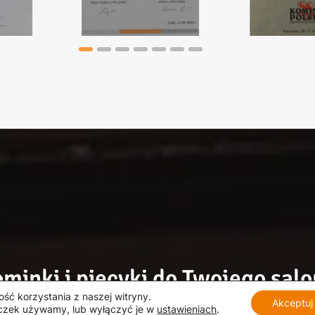
minki i piecyki do Twojego sal
ść korzystania z naszej witryny.
Akceptuj
teczek używamy, lub wyłączyć je w
ustawieniach
.