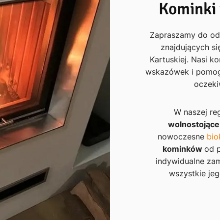
Kominki
Zapraszamy do od
znajdujących si
Kartuskiej. Nasi k
wskazówek i pomog
oczeki
W naszej reg
wolnostojące
nowoczesne
bio
kominków
od 
indywidualne zam
wszystkie je