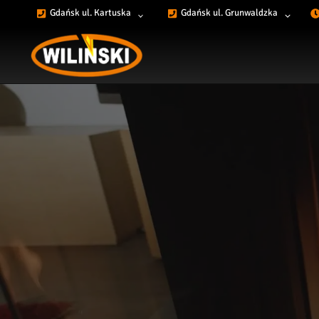
Przejdź
Gdańsk ul. Kartuska
Gdańsk ul. Grunwaldzka
do
treści