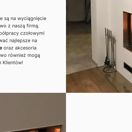
ne są na wyciągnięcie
two z naszą firmą.
spółpracy czołowymi
ać najlepsze na
we
oraz akcesoria
two również mogą
 Klientów!