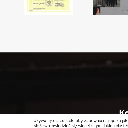
Ko
Używamy ciasteczek, aby zapewnić najlepszą jako
Możesz dowiedzieć się więcej o tym, jakich cias