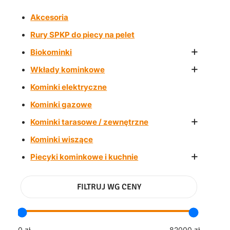
Akcesoria
Rury SPKP do piecy na pelet
+
Biokominki
+
Wkłady kominkowe
Kominki elektryczne
Kominki gazowe
+
Kominki tarasowe / zewnętrzne
Kominki wiszące
+
Piecyki kominkowe i kuchnie
FILTRUJ WG CENY
0 zł
82000 zł