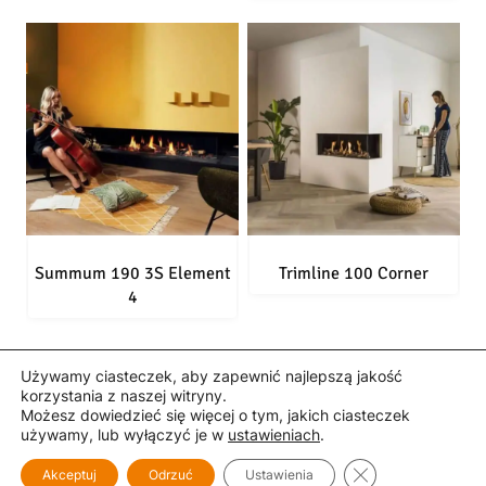
Summum 190 3S Element
Trimline 100 Corner
4
Używamy ciasteczek, aby zapewnić najlepszą jakość
korzystania z naszej witryny.
Możesz dowiedzieć się więcej o tym, jakich ciasteczek
Polityka prywatności i Cookies
Mapa strony
Kontakt
używamy, lub wyłączyć je w
ustawieniach
.
© 2026 Kafle-Kominki. Spartherm. Wiliński M.
Zamknij panel p
Akceptuj
Odrzuć
Ustawienia