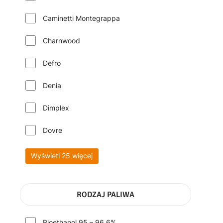
Caminetti Montegrappa
Charnwood
Defro
Denia
Dimplex
Dovre
Wyświetl 25 więcej
RODZAJ PALIWA
Bioethanol 95 – 96,6%