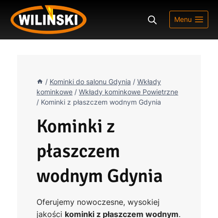
Przejdź
do
Menu
treści
/
Kominki do salonu Gdynia
/
Wkłady
kominkowe
/
Wkłady kominkowe Powietrzne
/
Kominki z płaszczem wodnym Gdynia
Kominki z
płaszczem
wodnym Gdynia
Oferujemy nowoczesne, wysokiej
jakości
kominki z płaszczem wodnym
.