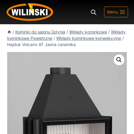
Przejdź
do
Menu
treści
/
Kominki do salonu Gdynia
/
Wkłady kominkowe
/
Wkłady
kominkowe Powietrzne
/
Wkłady kominkowe konwekcyjne
/
Hajduk Volcano AT Jasna ceramika