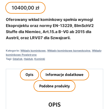
10400,00
zł
Oferowany wkład kominkowy spełnia wymogi
Ekoprojektu oraz normy EN-13229, BImSchV2
Stuffe dla Niemiec, Art.15.a B-VG ab 2015 dla
Austrii, oraz LRV07 dla Szwajcarii.
Kategorie:
Wkłady kominkowe
,
Wkłady kominkowe konwekcyjne
,
Wkłady
kominkowe Powietrzne
Tagi:
Gdańsk
,
Hajduk
,
Kominki
Opis
Informacje dodatkowe
Podobne produkty
OPIS