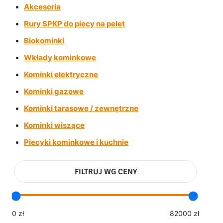
Akcesoria
Rury SPKP do piecy na pelet
Biokominki
Wkłady kominkowe
Kominki elektryczne
Kominki gazowe
Kominki tarasowe / zewnętrzne
Kominki wiszące
Piecyki kominkowe i kuchnie
FILTRUJ WG CENY
0 zł
82000 zł