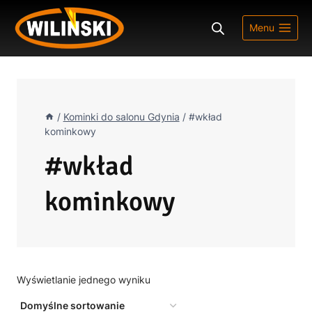
Przejdź
do
Menu
treści
/
Kominki do salonu Gdynia
/
#wkład
kominkowy
#wkład
kominkowy
Wyświetlanie jednego wyniku