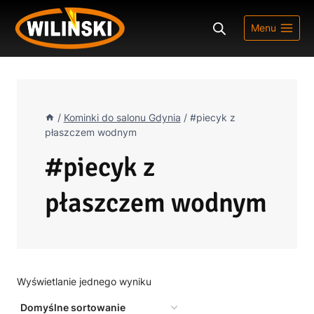
Przejdź
do
Menu
treści
/
Kominki do salonu Gdynia
/
#piecyk z
płaszczem wodnym
#piecyk z
płaszczem wodnym
Wyświetlanie jednego wyniku