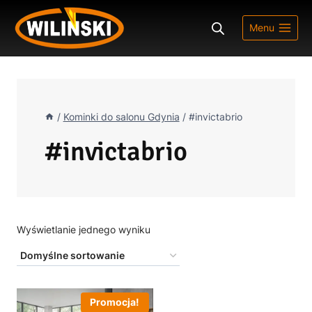
Przejdź
do
Menu
treści
/
Kominki do salonu Gdynia
/
#invictabrio
#invictabrio
Wyświetlanie jednego wyniku
Promocja!