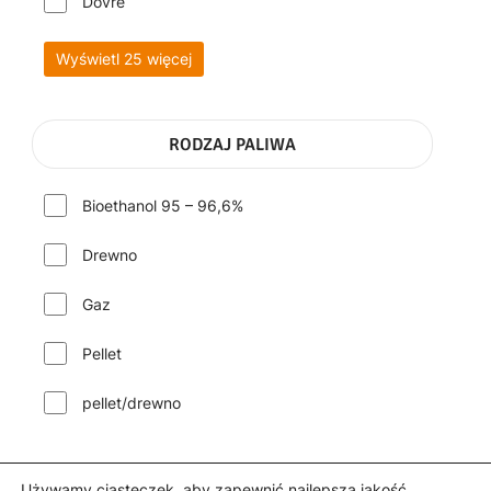
Dovre
Wyświetl 25 więcej
RODZAJ PALIWA
Bioethanol 95 – 96,6%
Drewno
Gaz
Pellet
pellet/drewno
Używamy ciasteczek, aby zapewnić najlepszą jakość