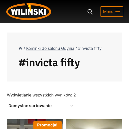
Przejdź
do
Menu
treści
/
Kominki do salonu Gdynia
/
#invicta fifty
#invicta fifty
Wyświetlanie wszystkich wyników: 2
Promocja!