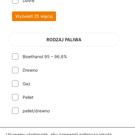
Dovre
Wyświetl 25 więcej
RODZAJ PALIWA
Bioethanol 95 – 96,6%
Drewno
Gaz
Pellet
pellet/drewno
Używamy ciasteczek, aby zapewnić najlepszą jakość