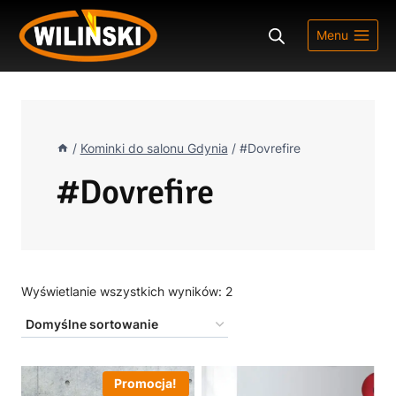
Przejdź
do
Menu
treści
/
Kominki do salonu Gdynia
/
#Dovrefire
#Dovrefire
Wyświetlanie wszystkich wyników: 2
Promocja!