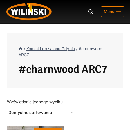
Przejdź
do
Menu
treści
/
Kominki do salonu Gdynia
/
#charnwood
ARC7
#charnwood ARC7
Wyświetlanie jednego wyniku