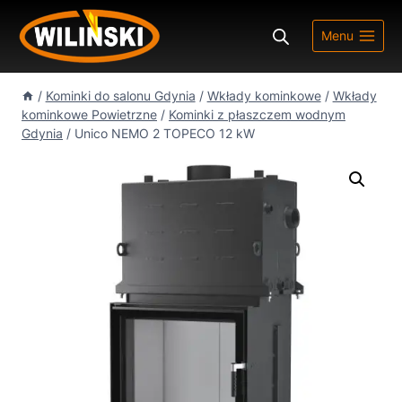
Przejdź
do
Menu
treści
/
Kominki do salonu Gdynia
/
Wkłady kominkowe
/
Wkłady
kominkowe Powietrzne
/
Kominki z płaszczem wodnym
Gdynia
/
Unico NEMO 2 TOPECO 12 kW