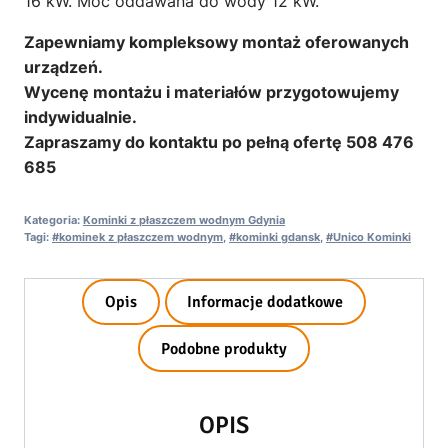
16 kW. Moc oddawana do wody 12 kW.
Zapewniamy kompleksowy montaż oferowanych
urządzeń.
Wycenę montażu i materiałów przygotowujemy
indywidualnie.
Zapraszamy do kontaktu po pełną ofertę 508 476
685
Kategoria:
Kominki z płaszczem wodnym Gdynia
Tagi:
#kominek z płaszczem wodnym
,
#kominki gdansk
,
#Unico Kominki
Opis
Informacje dodatkowe
Podobne produkty
OPIS