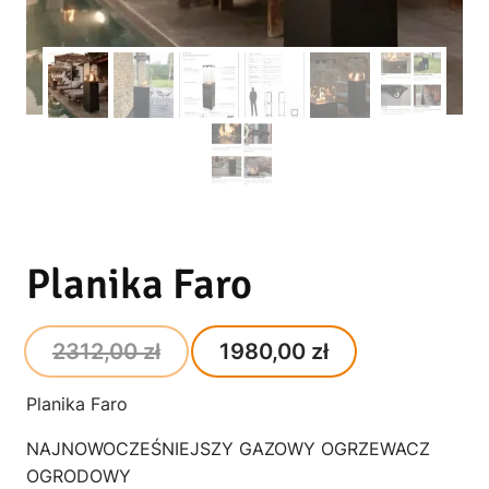
Planika Faro
Original
Current
2312,00
zł
1980,00
zł
price
price
Planika Faro
was:
is:
NAJNOWOCZEŚNIEJSZY GAZOWY OGRZEWACZ
2312,00 zł.
1980,00 zł.
OGRODOWY