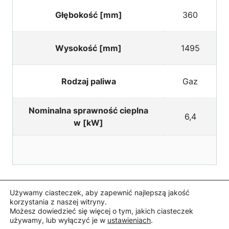
Głębokość [mm]
360
Wysokość [mm]
1495
Rodzaj paliwa
Gaz
Nominalna sprawność cieplna
6,4
w [kW]
Używamy ciasteczek, aby zapewnić najlepszą jakość
korzystania z naszej witryny.
Możesz dowiedzieć się więcej o tym, jakich ciasteczek
Polityka prywatności i Cookies
Mapa strony
Kontakt
używamy, lub wyłączyć je w
ustawieniach
.