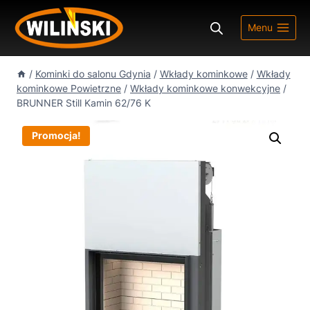
Przejdź
do
Menu
treści
/
Kominki do salonu Gdynia
/
Wkłady kominkowe
/
Wkłady
kominkowe Powietrzne
/
Wkłady kominkowe konwekcyjne
/
BRUNNER Still Kamin 62/76 K
Promocja!