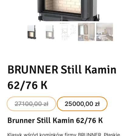
BRUNNER Still Kamin
62/76 K
Original
Current
27100,00
zł
25000,00
zł
price
price
Brunner Still Kamin 62/76 K
was:
is:
27100,00 zł.
25000,00 
Klasyk wśród kominków firmy BRUNNER. Płaskie