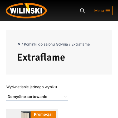
Przejdź
do
Menu
treści
/
Kominki do salonu Gdynia
/
Extraflame
Extraflame
Wyświetlanie jednego wyniku
Promocja!