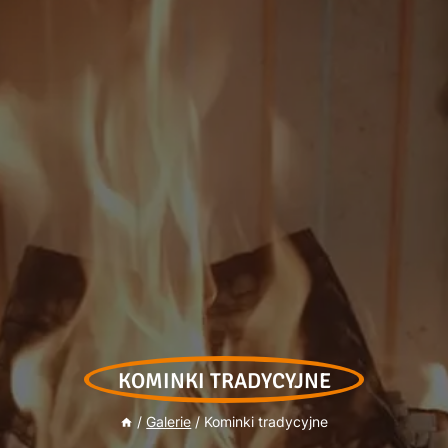
KOMINKI TRADYCYJNE
/
Galerie
/
Kominki tradycyjne