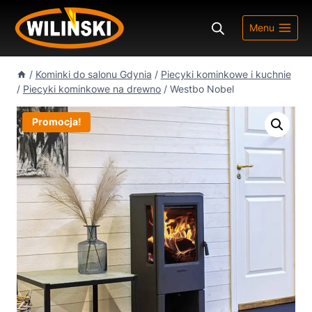
Przejdź
do
Menu
treści
/
Kominki do salonu Gdynia
/
Piecyki kominkowe i kuchnie
/
Piecyki kominkowe na drewno
/
Westbo Nobel
Promocja!