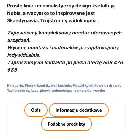
Proste linie i minimalistyczny design kształtują
Nobla, a wszystko to inspirowane jest
Skandynawią. Trójstronny widok ognia.
Zapewniamy kompleksowy montaż oferowanych
urządzeń.
Wycenę montażu i materiałów przygotowujemy
indywidualnie.
Zapraszamy do kontaktu po pełną ofertę 508 476
685
Kategorie:
Piecyki kominkowe i kuchnie
,
Piecyki kominkowe na drewno
Tagi:
kominek
,
koza
,
piecyk wolnostojący
,
pomorskie
,
westbo
Opis
Informacje dodatkowe
Podobne produkty