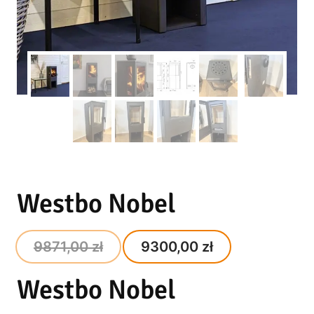
Westbo Nobel
Original
Current
9871,00
zł
9300,00
zł
price
price
Westbo Nobel
was:
is:
9871,00 zł.
9300,00 zł.