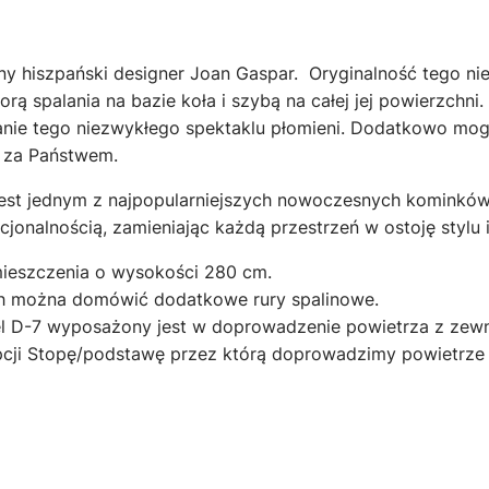
any hiszpański designer Joan Gaspar. Oryginalność tego ni
ą spalania na bazie koła i szybą na całej jej powierzchni. 
nie tego niezwykłego spektaklu płomieni. Dodatkowo mog
 za Państwem.
 jest jednym z najpopularniejszych nowoczesnych kominków.
cjonalnością, zamieniając każdą przestrzeń w ostoję stylu
rojektowany jest do pomieszc
ych można domówić dodat
adzenie powietrza z zewnątrz Fi. 100mm 
ji Stopę/podstawę przez którą doprowadzimy powietrze 