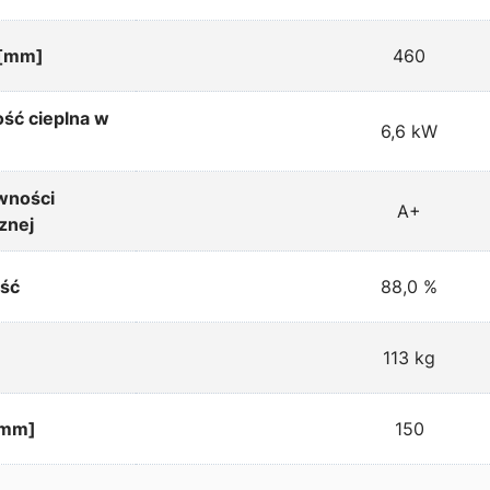
 [mm]
460
ść cieplna w
6,6 kW
wności
A+
znej
ść
88,0 %
113 kg
[mm]
150