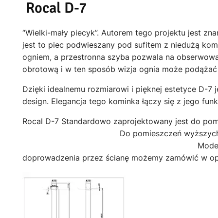
Rocal D-7
“Wielki-mały piecyk”. Autorem tego projektu jest zn
jest to piec podwieszany pod sufitem z niedużą komor
ogniem, a przestronna szyba pozwala na obserwowa
obrotową i w ten sposób wizja ognia może podążać
Dzięki idealnemu rozmiarowi i pięknej estetyce D-7
design. Elegancja tego kominka łączy się z jego funk
Rocal D-7 Standardowo zap
Do pomieszczeń wyższ
Model D-7 wyposażony jest w doprow
doprowadzenia przez ścianę możemy zamówić w opc