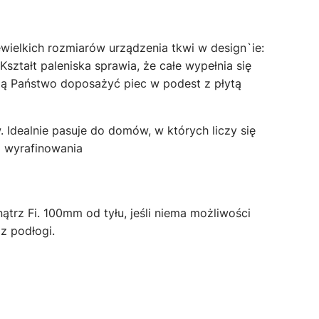
ewielkich rozmiarów urządzenia tkwi w design`ie:
Kształt paleniska sprawia, że całe wypełnia się
ą Państwo doposażyć piec w podest z płytą
 Idealnie pasuje do domów, w których liczy się
 i wyrafinowania
zenia o wysokości 280 cm.
kowe rury spalinowe.
od tyłu, jeśli niema możliwości
z podłogi.