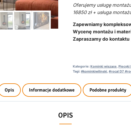
Oferujemy usługę montażu
16850 zł + usługa montaż
Zapewniamy kompleksow
Wycenę montażu i materi
Zapraszamy do kontaktu 
Kategorie:
Kominki wiszące
,
Piecyki
Tagi:
#kominkiwilinski
,
#rocal D7 #ro
Opis
Informacje dodatkowe
Podobne produkty
OPIS