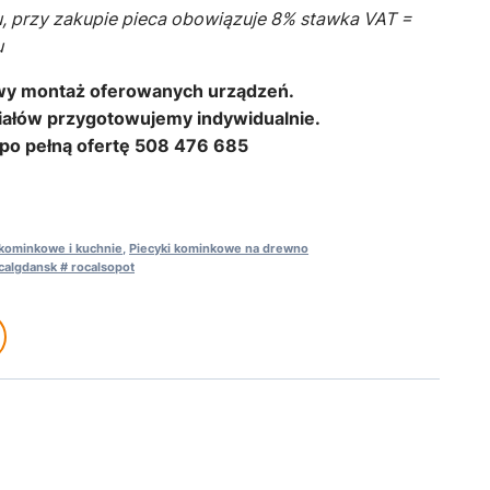
, przy zakupie pieca obowiązuje 8% stawka VAT =
u
y montaż oferowanych urządzeń.
ałów przygotowujemy indywidualnie.
po pełną ofertę 508 476 685
 kominkowe i kuchnie
,
Piecyki kominkowe na drewno
calgdansk # rocalsopot