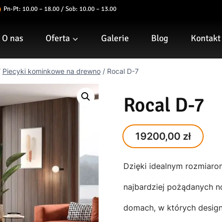
Pn-Pt: 10.00 – 18.00 / Sob: 10.00 – 13.00
O nas
Oferta
Galerie
Blog
Kontakt
/
Piecyki kominkowe na drewno
/
Rocal D-7
Rocal D-7
19200,00
zł
Dzięki idealnym rozmiaro
najbardziej pożądanych n
domach, w których design