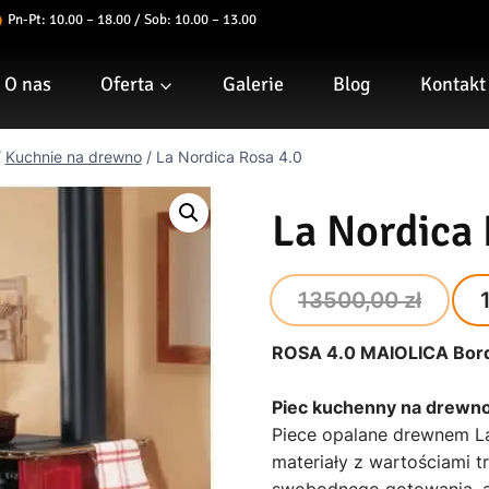
Pn-Pt: 10.00 – 18.00 / Sob: 10.00 – 13.00
O nas
Oferta
Galerie
Blog
Kontakt
/
Kuchnie na drewno
/
La Nordica Rosa 4.0
La Nordica 
Ori
13500,00
zł
pri
ROSA 4.0 MAIOLICA Bor
was
135
Piec kuchenny na drewno 
Piece opalane drewnem La
materiały z wartościami t
swobodnego gotowania, a