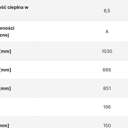
ść cieplna w
6,5
wności
A
znej
 [mm]
1030
 [mm]
666
[mm]
851
196
[mm]
150