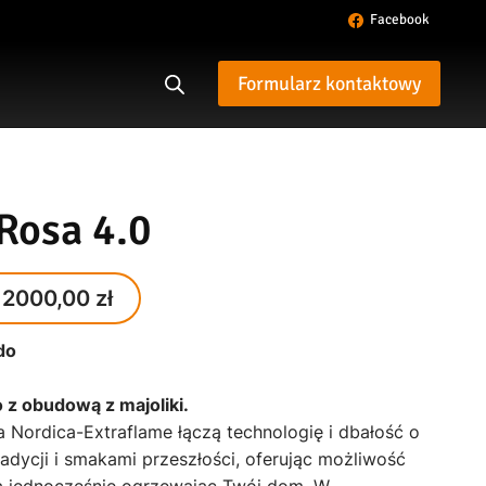
Facebook
Formularz kontaktowy
Rosa 4.0
ginal
Current
12000,00
zł
ce
price
do
:
is:
00,00 zł.
12000,00 zł.
z obudową z majoliki.
 Nordica-Extraflame łączą technologię i dbałość o
radycji i smakami przeszłości, oferując możliwość
 jednocześnie ogrzewając Twój dom. W