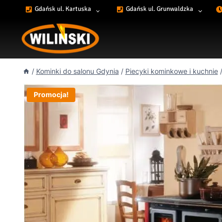
Przejdź
Gdańsk ul. Kartuska
Gdańsk ul. Grunwaldzka
do
treści
/
Kominki do salonu Gdynia
/
Piecyki kominkowe i kuchnie
Promocja!