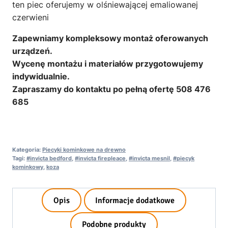
ten piec oferujemy w olśniewającej emaliowanej
czerwieni
Zapewniamy kompleksowy montaż oferowanych
urządzeń.
Wycenę montażu i materiałów przygotowujemy
indywidualnie.
Zapraszamy do kontaktu po pełną ofertę 508 476
685
Kategoria:
Piecyki kominkowe na drewno
Tagi:
#invicta bedford
,
#invicta firepleace
,
#invicta mesnil
,
#piecyk
kominkowy
,
koza
Opis
Informacje dodatkowe
Podobne produkty