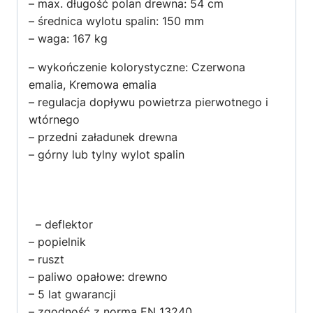
– max. długość polan drewna: 54 cm
– średnica wylotu spalin: 150 mm
– waga: 167 kg
– wykończenie kolorystyczne: Czerwona
emalia, Kremowa emalia
– regulacja dopływu powietrza pierwotnego i
wtórnego
– przedni załadunek drewna
– górny lub tylny wylot spalin
– deflektor
– popielnik
– ruszt
– paliwo opałowe: drewno
– 5 lat gwarancji
– zgodność z normą EN 13240