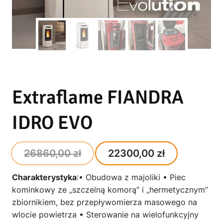
Extraflame FIANDRA
IDRO EVO
Original
Current
26860,00
zł
22300,00
zł
price
price
Charakterystyka
:• Obudowa z majoliki • Piec
was:
is:
kominkowy ze „szczelną komorą” i „hermetycznym”
26860,00 zł.
22300,00 
zbiornikiem, bez przepływomierza masowego na
wlocie powietrza • Sterowanie na wielofunkcyjny