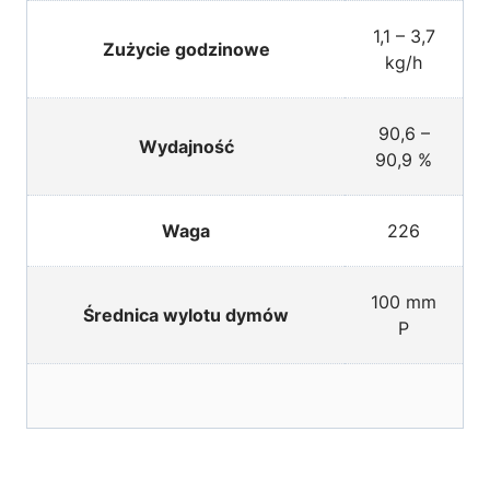
1,1 – 3,7
Zużycie godzinowe
kg/h
90,6 –
Wydajność
90,9 %
Waga
226
100 mm
Średnica wylotu dymów
P