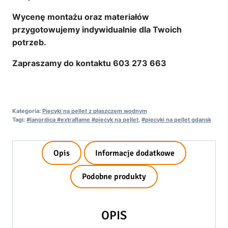
Wycenę montażu oraz materiałów
przygotowujemy indywidualnie dla Twoich
potrzeb.
Zapraszamy do kontaktu 603 273 663
Kategoria:
Piecyki na pellet z płaszczem wodnym
Tagi:
#lanordica #extraflame #piecyk na pellet
,
#piecyki na pellet gdansk
Opis
Informacje dodatkowe
Podobne produkty
OPIS