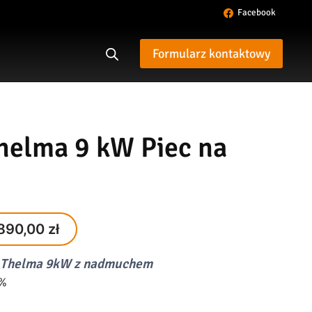
Facebook
Formularz kontaktowy
Thelma 9 kW Piec na
inal
Current
890,00
zł
e
price
r Thelma 9kW z nadmuchem
:
is:
0%
,00 zł.
3890,00 zł.
+