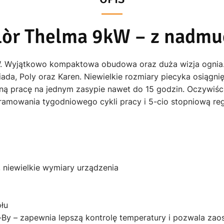
Calòr Thelma 9kW – z nadm
. Wyjątkowo kompaktowa obudowa oraz duża wizja ognia. P
ada, Poly oraz Karen. Niewielkie rozmiary piecyka osiągn
aną pracę na jednym zasypie nawet do 15 godzin. Oczywiśc
ramowania tygodniowego cykli pracy i 5-cio stopniową reg
iewielkie wymiary urządzenia
łu
-By – zapewnia lepszą kontrolę temperatury i pozwala zaos