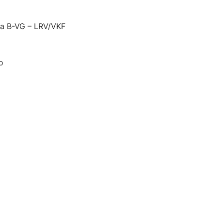
5a B-VG – LRV/VKF
o