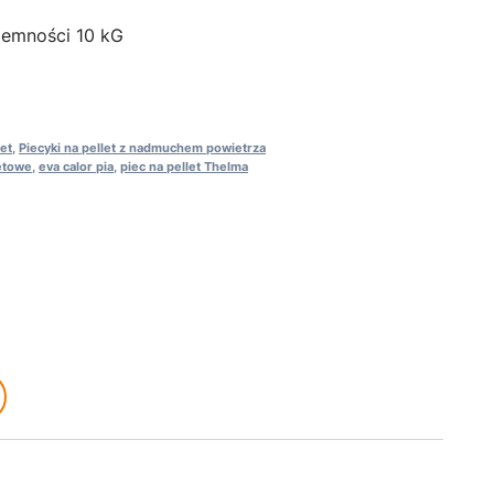
ojemności 10 kG
et
,
Piecyki na pellet z nadmuchem powietrza
letowe
,
eva calor pia
,
piec na pellet Thelma