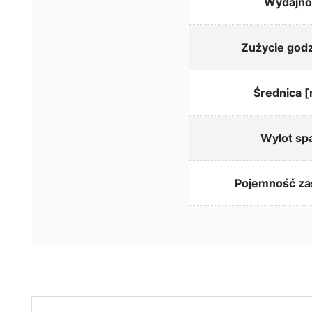
Wydajno
Zużycie god
Średnica 
Wylot spa
Pojemność za