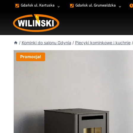
Przejdź
Gdańsk ul. Kartuska
Gdańsk ul. Grunwaldzka
do
treści
/
Kominki do salonu Gdynia
/
Piecyki kominkowe i kuchnie
Promocja!