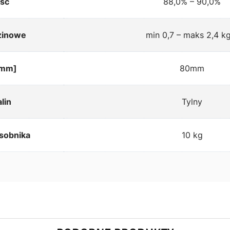
ść
88,0% – 90,0%
zinowe
min 0,7 – maks 2,4 k
[mm]
80mm
lin
Tylny
sobnika
10 kg