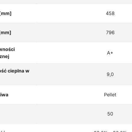
 [mm]
458
[mm]
796
wności
A+
znej
ść cieplna w
9,0
liwa
Pellet
50