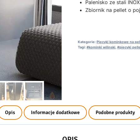
Palenisko ze stali INOX
Zbiornik na pellet o p
Kategorie:
Piecyki kominkowe na pel
Tagi:
#kominki wilinski
,
#piecyki pel
Opis
Informacje dodatkowe
Podobne produkty
OPIS