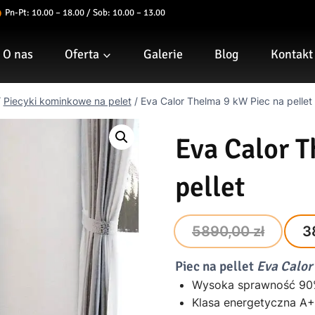
Pn-Pt: 10.00 – 18.00 / Sob: 10.00 – 13.00
O nas
Oferta
Galerie
Blog
Kontakt
/
Piecyki kominkowe na pelet
/
Eva Calor Thelma 9 kW Piec na pellet
Eva Calor 
pellet
Orig
5890,00
zł
3
pric
Piec na pellet
Eva Calo
was
Wysoka sprawność 9
5890
Klasa energetyczna A